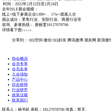
时间：2022年2月22日至2月24日
去年ISLE展会规模：
线上+线下参展企业1300+ 、17w+观展人次
观众成分：零售行业、安防行业、商显行业等
咨询、参展热线： 唐丽雯18127078706
详情看下图↓↓↓↓↓
分享到：
QQ空间
微信
QQ好友
腾讯微博
朋友网
新浪微
协会概况
会员专享
会员名录
入会须知
产品中心
抗击疫情
行业研究
政策法规
联系我们
联系人：秘书处
座机：18127078706
传真：暂无