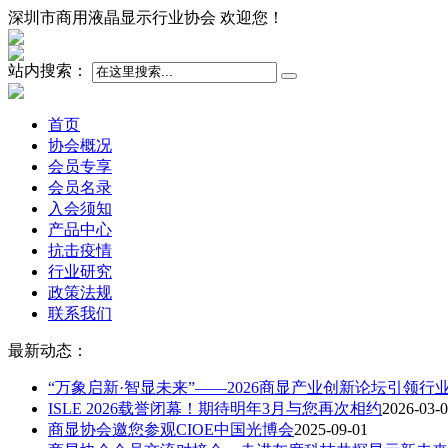
深圳市商用液晶显示行业协会 欢迎您！
站内搜索：
首页
协会概况
会员专享
会员名录
入会须知
产品中心
抗击疫情
行业研究
政策法规
联系我们
最新动态：
“万象启新·智显未来”——2026商显产业创新论坛引领行
ISLE 2026载誉闭幕！期待明年3月与您再次相约
2026-03-
商显协会邀您参观CIOE中国光博会
2025-09-01