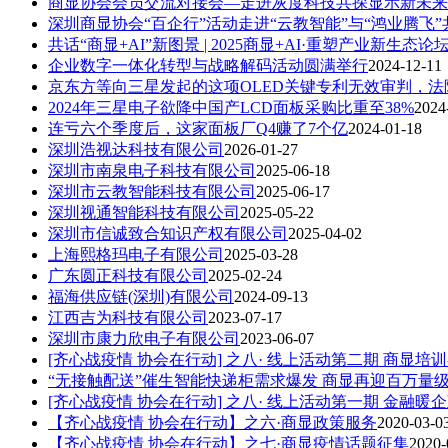
商显协会会员交流对接会—走进灰度科技共探显示新未来
深圳商显协会“百企行”活动走进“云教智能”与“鸿业腾飞
共话“商显+AI”新图景 | 2025商显+AI·重塑产业新生态
企业数字一体化转型与战略解码活动圆满举行
2024-12-11
京东方等向三星发起的这项OLED关键专利无效审判，法
2024年三星电子欲降中国产LCD面板采购比重至38%
2024
连亏六个季度后，这家面板厂Q4赚了7个亿
2024-01-18
深圳浩视达科技有限公司
2026-01-27
深圳市南泉电子科技有限公司
2025-06-18
深圳市云教智能科技有限公司
2025-06-17
深圳视通智能科技有限公司
2025-05-22
深圳市信诚致合知识产权有限公司
2025-04-02
上海熙格玛电子有限公司
2025-03-28
广东圆正科技有限公司
2025-02-24
福海供应链(深圳)有限公司
2024-09-13
江西吉为科技有限公司
2023-07-17
深圳市康力欣电子有限公司
2023-06-07
[齐心战疫情 协会在行动] 之八· 线上活动第二期 商显培
“无接触配送”催生智能快递柜需求爆发 商显再迎百万量
[齐心战疫情 协会在行动] 之八· 线上活动第一期 金融暖
【齐心战疫情 协会在行动】之六·商显政策服务
2020-03-0
【齐心战疫情 协会在行动】之七·商显疫情话题征集
2020-