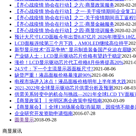
【齐心战疫情 协会在行动】之六·商显政策服务
2020-02-2
【齐心战疫情 协会在行动】 之一·关于疫情期间企业复
【齐心战疫情 协会在行动】之二·关于疫情期间员工返程
【齐心战疫情 协会在行动】之三·商显金融服务
2020-02-2
【齐心战疫情 协会在行动】之四·商显培训服务
2020-02-2
预计大尺寸LCD面板今年出货8.87亿片 2026年增至9.18
LCD面板连续第三个月下跌，AMOLED继续高位持平
202
新型显示技术“百花争艳” 显示制造装备国产化迫在眉睫
2
产业链人士：LCD显示驱动芯片价格有望趋于稳定
2021-0
涨价！LCD显示驱动芯片代工价格8月份将提高20%
2021-
24.5寸：下一个主流显示器面板尺寸?
2021-08-06
缺货严重！液晶面板价格暴涨超90%
2021-08-06
电视市场进入冰点！液晶面板价格明年上半年将大跌
2021
2021-2022年全球显示驱动芯片供需分析及预测
2021-08-03
供需关系转变中的机会与挑战—2021年全球LCD TV面
【商显政策】丨光明区惠企政策申报指南
2020-03-09
【商显展会】丨全球138场展会取消/延期，因疫情不能参
企业研究开发资助申请指南
2016-07-28
圆美显示
2018-09-28
商显展讯