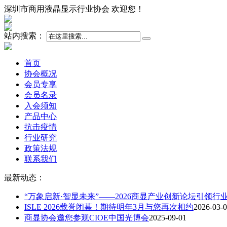
深圳市商用液晶显示行业协会 欢迎您！
站内搜索：
首页
协会概况
会员专享
会员名录
入会须知
产品中心
抗击疫情
行业研究
政策法规
联系我们
最新动态：
“万象启新·智显未来”——2026商显产业创新论坛引领行
ISLE 2026载誉闭幕！期待明年3月与您再次相约
2026-03-
商显协会邀您参观CIOE中国光博会
2025-09-01