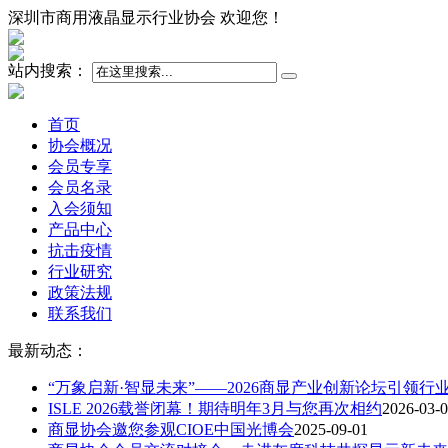
深圳市商用液晶显示行业协会 欢迎您！
站内搜索：
首页
协会概况
会员专享
会员名录
入会须知
产品中心
抗击疫情
行业研究
政策法规
联系我们
最新动态：
“万象启新·智显未来”——2026商显产业创新论坛引领行
ISLE 2026载誉闭幕！期待明年3月与您再次相约
2026-03-
商显协会邀您参观CIOE中国光博会
2025-09-01